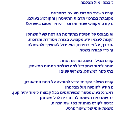
 במה ומול מצלמה.
ורס השנתי המרוכז מעוצב במתכונת
קובלת במרכזי תרבות התיאטרון והקולנוע בעולם.
ו קורס מקצועי שנתי ומרוכז – היחיד מסוגו בישראל!
א מבוסס על תפיסה מתקדמת הגורסת שעל השחקן
קנות לעצמו ידע מקצועי, בצורה מסודרת ומרוכזת,
חר כך, על פי בחירתו, הוא יכול להמשיך ולהשתלם,
ך כדי עבודה בשטח.
ורס מכיל - בשנה מרוכזת אחת
חומר לימוד שמקביל למה שנלמד בתחום המשחק,
תי ספר למשחק, בשלוש שנים!
ורס משלב הקניית הידע להופעה על במת התיאטרון,
 הידע להופעה מול מצלמה!
אש נקבע שמספר המשתתפים בכל קבוצת לימוד יהיה קטן,
ר שמבטיח תשומת לב מרבית לכל משתתף.
ניסה לקורס מותנית בפגישת הכרות,
ושאת אופי של שיעור פרטי.