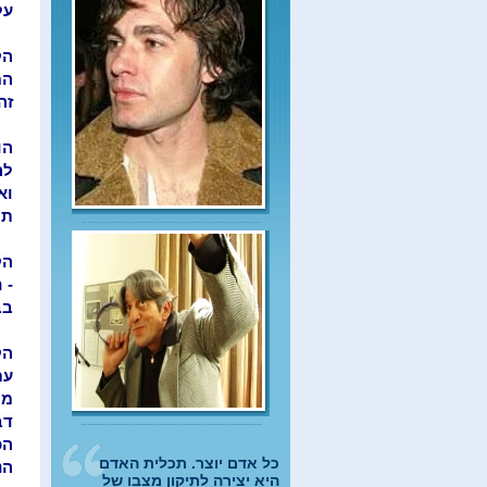
על
הק
המ
זה
הו
לה
וא
תו
הק
- 
בב
הק
עם
מר
דב
הכ
כל אדם יוצר. תכלית האדם
הנ
היא יצירה לתיקון מצבו של