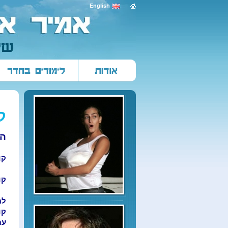
English
ק
הק
קו
קו
למ
קו
עם